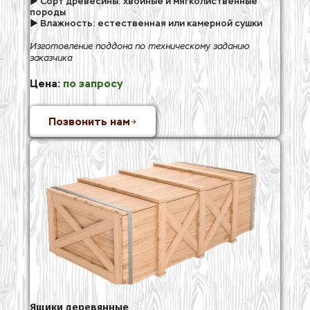
► Сорт древесины: хвойные и мягколиственные 
породы
► Влажность: естественная или камерной сушки
Изготовление поддона по техническому заданию 
заказчика
Цена:
 по запросу
Позвонить нам
Ящики деревянные